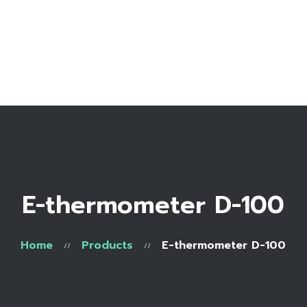
Home
Bio
Work with me
Make an appointment
Recipe Library
E-thermometer D-100
Home
Products
E-thermometer D-100