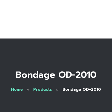
Home
Bio
Work with me
Make an appointment
Recipe Library
Bondage OD-2010
Home
Products
Bondage OD-2010