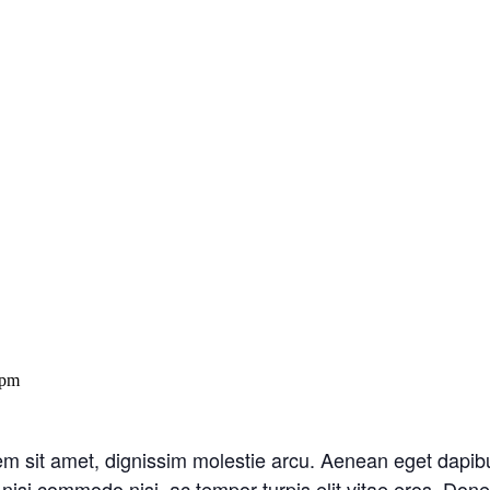
 pm
m sit amet, dignissim molestie arcu. Aenean eget dapibu
nisi commodo nisi, ac tempor turpis elit vitae eros. Don