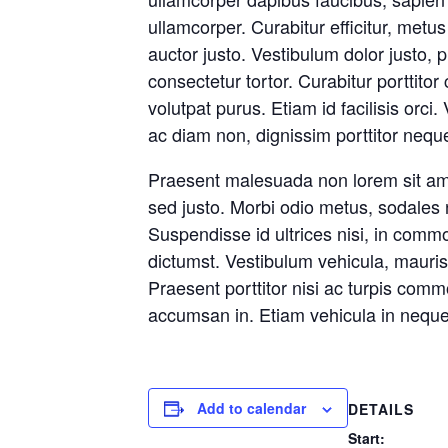
ullamcorper. Curabitur efficitur, metu
auctor justo. Vestibulum dolor justo, pl
consectetur tortor. Curabitur porttitor
volutpat purus. Etiam id facilisis orc
ac diam non, dignissim porttitor nequ
Praesent malesuada non lorem sit ame
sed justo. Morbi odio metus, sodales 
Suspendisse id ultrices nisi, in com
dictumst. Vestibulum vehicula, mauris 
Praesent porttitor nisi ac turpis co
accumsan in. Etiam vehicula in neque e
Add to calendar
DETAILS
Start: