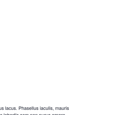
s lacus. Phasellus iaculis, mauris
ec lobortis sem non purus ornare