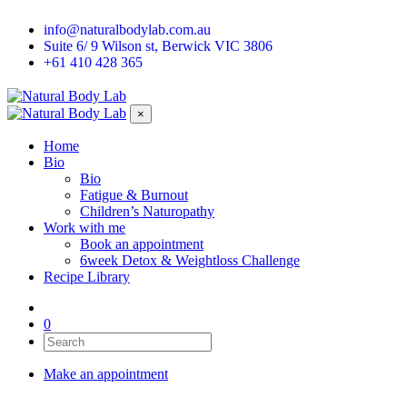
info@naturalbodylab.com.au
Suite 6/ 9 Wilson st, Berwick VIC 3806
+61 410 428 365
×
Home
Bio
Bio
Fatigue & Burnout
Children’s Naturopathy
Work with me
Book an appointment
6week Detox & Weightloss Challenge
Recipe Library
0
Make an appointment