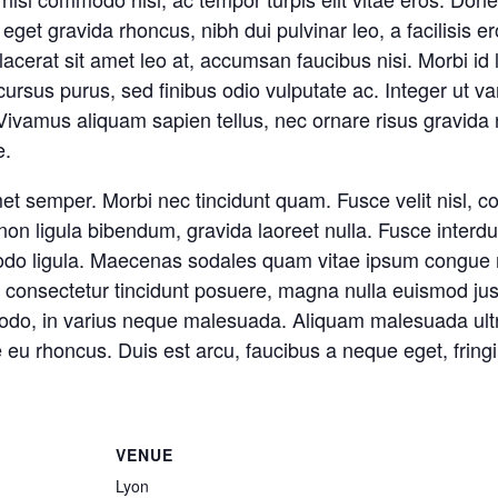
s eget gravida rhoncus, nibh dui pulvinar leo, a facilisis
acerat sit amet leo at, accumsan faucibus nisi. Morbi id lig
 cursus purus, sed finibus odio vulputate ac. Integer ut var
i. Vivamus aliquam sapien tellus, nec ornare risus gravida
e.
t semper. Morbi nec tincidunt quam. Fusce velit nisl, 
non ligula bibendum, gravida laoreet nulla. Fusce interd
modo ligula. Maecenas sodales quam vitae ipsum congue m
consectetur tincidunt posuere, magna nulla euismod justo,
mmodo, in varius neque malesuada. Aliquam malesuada ult
u rhoncus. Duis est arcu, faucibus a neque eget, fringilla
VENUE
Lyon